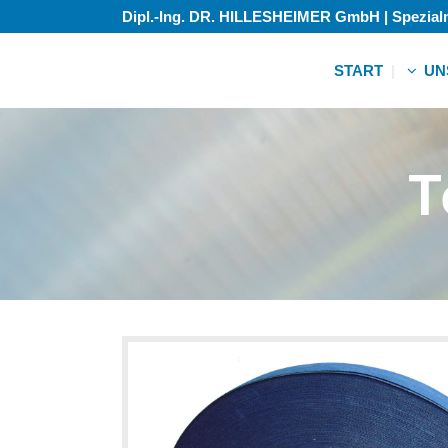
Dipl.-Ing. DR. HILLESHEIMER GmbH | Spezia
START
UN
Zubehö
T
Gebrauc
Zubehö
Gebrauc
Zubehö
Gebrauc
Zubehö
Gebrauc