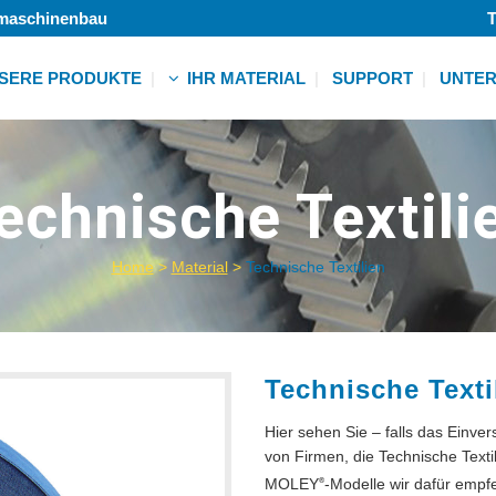
lmaschinenbau
T
SERE PRODUKTE
IHR MATERIAL
SUPPORT
UNTE
Vlies
Folie
r
echnische Textili
Klebeband
ht
Schaum
Textil
Home
>
Material
>
Technische Textilien
Papier
r
Weitere
ht
r
Technische Texti
ht
Hier sehen Sie – falls das Einve
r
von Firmen, die Technische Text
ht
MOLEY
-Modelle wir dafür empf
®