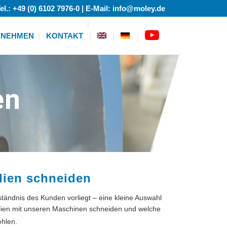
el.: +49 (0) 6102 7976-0 | E-Mail: info@moley.de
RNEHMEN
KONTAKT
|
en
lien schneiden
rständnis des Kunden vorliegt – eine kleine Auswahl
ilien mit unseren Maschinen schneiden und welche
ehlen.