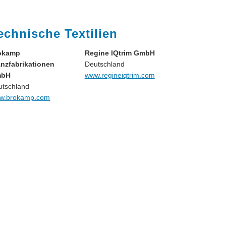
echnische Textilien
okamp
Regine IQtrim GmbH
anzfabrikationen
Deutschland
mbH
www.regineiqtrim.com
utschland
w.brokamp.com