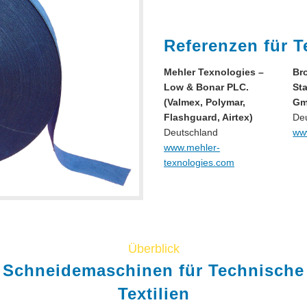
Referenzen für T
Mehler Texnologies –
Br
Low & Bonar PLC.
St
(Valmex, Polymar,
G
Flashguard, Airtex)
De
Deutschland
ww
www.mehler-
texnologies.com
Überblick
Schneidemaschinen für Technische
Textilien