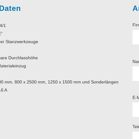
 Daten
A
Fi
4/1
E“
cher Stanzwerkzeuge
lbare Durchlasshöhe
Na
aterialeinzug
1500 mm, 800 x 2500 mm, 1250 x 1500 mm und Sonderlängen
16 A
E-M
Tel