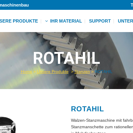
lmaschinenbau
T
SERE PRODUKTE
IHR MATERIAL
SUPPORT
UNTE
Vlies
Folie
r
ROTAHIL
Klebeband
ht
Schaum
Textil
Home
>
Unsere Produkte
>
Stanzen
>
ROTAHIL
Papier
r
Weitere
ht
r
ht
ROTAHIL
Walzen-Stanzmaschine mit fahrb
r
Stanzmanschette zum rationelle
ht