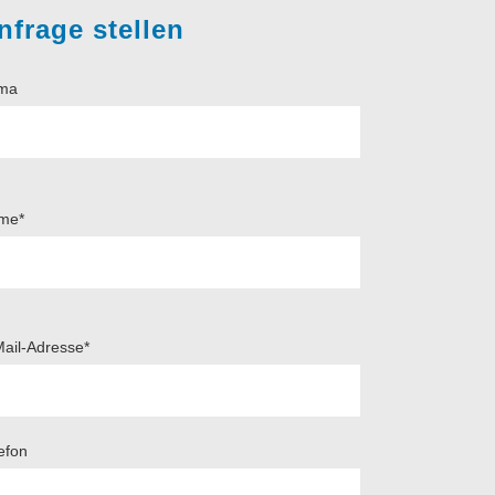
nfrage stellen
rma
me*
ail-Adresse*
efon