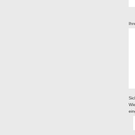
Ihr
Sic
Wie
ei