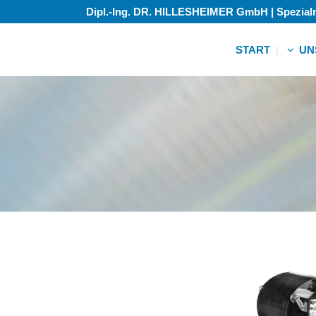
Dipl.-Ing. DR. HILLESHEIMER GmbH | Spezia
START
UN
Zubehö
Gebrauc
Zubehö
Gebrauc
Zubehö
Gebrauc
Zubehö
Gebrauc